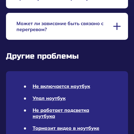
системе. Рекомендуется диагностировать
аппаратную часть.
Попробуйте зайти в безопасный режим и
Может ли зависание быть связано с
проверить систему на вирусы, очистить
перегревом?
автозагрузку и обновить драйверы. Если не
поможет, обратитесь к специалисту.
Да, перегрев может вызвать зависания.
Другие проблемы
Проверьте работу вентиляторов и состояние
системы охлаждения. Очистка от пыли может
помочь.
Не включается ноутбук
Упал ноутбук
Не работает подсветка
ноутбука
Тормозит видео в ноутбуке