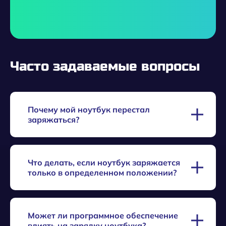
Часто задаваемые вопросы
Почему мой ноутбук перестал
заряжаться?
Проверьте блок питания и кабель на предмет
Что делать, если ноутбук заряжается
повреждений. Убедитесь, что разъемы плотно
только в определенном положении?
подключены. Если проблема не решена,
возможно, неисправен аккумулятор или порт
зарядки.
Это может указывать на проблему с разъемом
Может ли программное обеспечение
питания или кабелем. Рекомендуется
влиять на зарядку ноутбука?